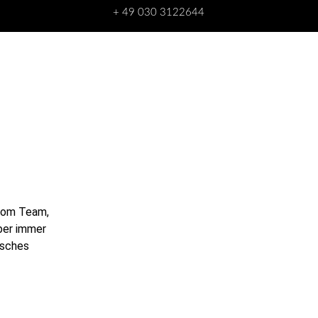
+ 49 030 3122644
 vom Team,
ber immer
isches