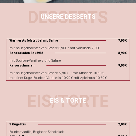
DESSERTS
UNSERE DESSERTS
Warmer Apfelstrudel mit Sahne
7,90 €
mit hausgemachter Vanillesoße 8,90€ / mit Vanilleeis 9,50€
Schokoladen Souffflé
8,90 €
mit Bourbon-Vanilleeis und Sahne
Kaiserschmarrn
9,90 €
mit hausgemachter Vanillesoße 9,90 € / mit Kirschen 10,80 €
mit einer Kugel Bourbon-Vanilleeis 10,90 € mit Apfelmus 10,30 €
EIS/TORTE
EIS & TORTE
1 Kugel Eis
2,00 €
Bourbonvanille, Belgische Schokolade